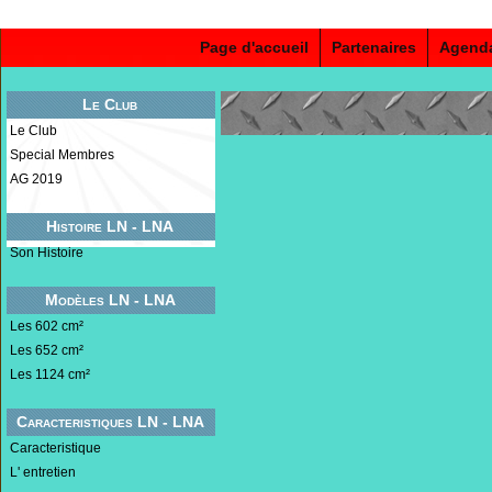
Page d'accueil
Partenaires
Agend
Le Club
Le Club
Special Membres
AG 2019
Histoire LN - LNA
Son Histoire
Modèles LN - LNA
Les 602 cm²
Les 652 cm²
Les 1124 cm²
Caracteristiques LN - LNA
Caracteristique
L' entretien