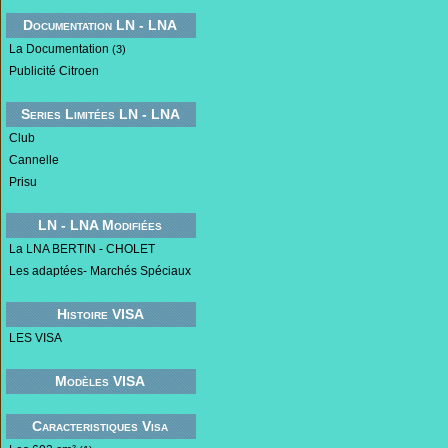
Documentation LN - LNA
La Documentation
(3)
Publicité Citroen
Series Limitées LN - LNA
Club
Cannelle
Prisu
LN - LNA Modifiées
La LNA BERTIN - CHOLET
Les adaptées- Marchés Spéciaux
Histoire VISA
LES VISA
Modèles VISA
Caracteristiques Visa