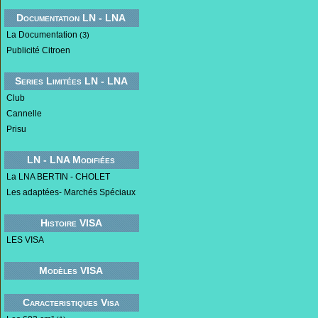
Documentation LN - LNA
La Documentation
(3)
Publicité Citroen
Series Limitées LN - LNA
Club
Cannelle
Prisu
LN - LNA Modifiées
La LNA BERTIN - CHOLET
Les adaptées- Marchés Spéciaux
Histoire VISA
LES VISA
Modèles VISA
Caracteristiques Visa