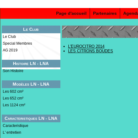
Page d'accueil
Partenaires
Agend
Le Club
Le Club
Special Membres
L'EUROCITRO 2014
AG 2019
LES CITRONS BOUDES
Histoire LN - LNA
Son Histoire
Modèles LN - LNA
Les 602 cm²
Les 652 cm²
Les 1124 cm²
Caracteristiques LN - LNA
Caracteristique
L' entretien