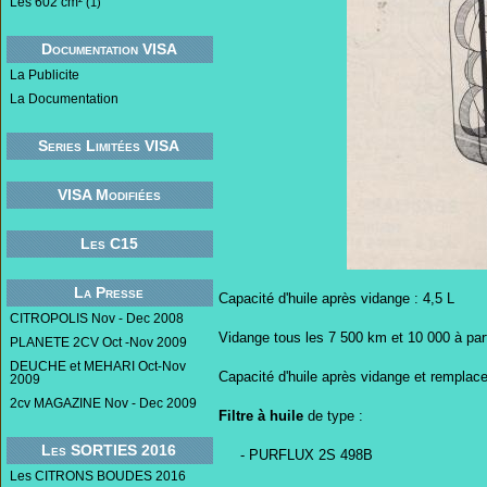
Les 602 cm²
(1)
Documentation VISA
La Publicite
La Documentation
Series Limitées VISA
VISA Modifiées
Les C15
La Presse
Capacité d'huile après vidange : 4,5 L
CITROPOLIS Nov - Dec 2008
Vidange tous les 7 500 km et 10 000 à part
PLANETE 2CV Oct -Nov 2009
DEUCHE et MEHARI Oct-Nov
Capacité d'huile après vidange et remplacem
2009
2cv MAGAZINE Nov - Dec 2009
Filtre à huile
de type :
Les SORTIES 2016
- PURFLUX 2S 498B
Les CITRONS BOUDES 2016