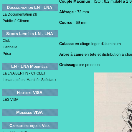
Couple Maximun
: ISO : 8,2 m.daN à 2 5
Documentation LN - LNA
Alésage
: 72 mm
La Documentation
(3)
Publicité Citroen
Course
: 69 mm
Series Limitées LN - LNA
Club
Culasse
en aliage leger d'aluminium.
Cannelle
Prisu
Arbre à came
en tête et distribution à cha
Graissage
par pression
LN - LNA Modifiées
La LNA BERTIN - CHOLET
Les adaptées- Marchés Spéciaux
Histoire VISA
LES VISA
Modèles VISA
Caracteristiques Visa