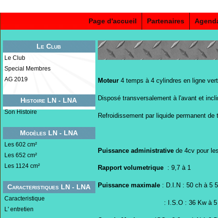
Page d'accueil
Partenaires
Agend
Le Club
Le Club
Special Membres
AG 2019
Moteur
4 temps à 4 cylindres en ligne ver
Disposé transversalement à l'avant et inclin
Histoire LN - LNA
Son Histoire
Refroidissement par liquide permanent de
Modèles LN - LNA
Les 602 cm²
Puissance administrative
de 4cv pour le
Les 652 cm²
Les 1124 cm²
Rapport volumetrique
: 9,7 à 1
Puissance maximale
: D.I.N : 50 ch à 5 5
Caracteristiques LN - LNA
Caracteristique
: I.S.O : 36 Kw à 5 500 
L' entretien