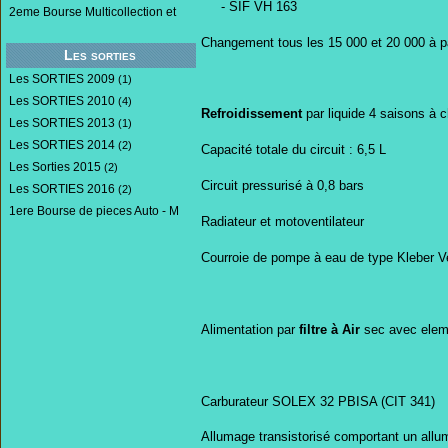
- SIF VH 163
2eme Bourse Multicollection et
Changement tous les 15 000 et 20 000 à pa
Les sorties
Les SORTIES 2009
(1)
Les SORTIES 2010
(4)
Refroidissement
par liquide 4 saisons à 
Les SORTIES 2013
(1)
Les SORTIES 2014
(2)
Capacité totale du circuit : 6,5 L
Les Sorties 2015
(2)
Circuit pressurisé à 0,8 bars
Les SORTIES 2016
(2)
1ere Bourse de pieces Auto - M
Radiateur et motoventilateur
Courroie de pompe à eau de type Kleber V
Alimentation par
filtre à Air
sec avec eleme
Carburateur SOLEX 32 PBISA (CIT 341)
Allumage transistorisé comportant un allu