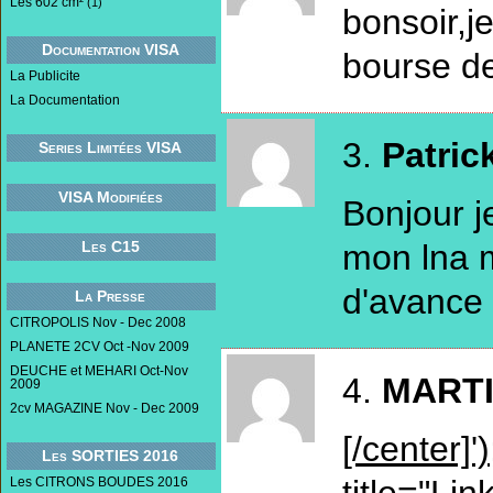
Les 602 cm²
(1)
bonsoir,j
Documentation VISA
bourse de
La Publicite
La Documentation
3.
Patric
Series Limitées VISA
VISA Modifiées
Bonjour j
mon lna 
Les C15
d'avance
La Presse
CITROPOLIS Nov - Dec 2008
PLANETE 2CV Oct -Nov 2009
DEUCHE et MEHARI Oct-Nov
4.
MARTI
2009
2cv MAGAZINE Nov - Dec 2009
[/center]'
Les SORTIES 2016
title="Lin
Les CITRONS BOUDES 2016