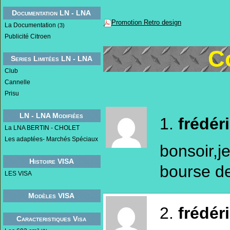
Documentation LN - LNA
Promotion Retro design
La Documentation
(3)
Publicité Citroen
C
Series Limitées LN - LNA
Club
Cannelle
Prisu
LN - LNA Modifiées
1.
frédér
La LNA BERTIN - CHOLET
Les adaptées- Marchés Spéciaux
bonsoir,j
Histoire VISA
bourse de
LES VISA
Modèles VISA
2.
frédér
Caracteristiques Visa