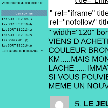
2eme Bourse Multicollection et
" rel="iframe" tit
Les sorties
Les SORTIES 2009
(1)
rel="nofollow" tit
Les SORTIES 2010
(4)
Les SORTIES 2013
" width="120" b
(1)
Les SORTIES 2014
(2)
VIENS D ACHET
Les Sorties 2015
(2)
Les SORTIES 2016
(2)
COULEUR BRONZE
1ere Bourse de pieces Auto - M
KM.....MAIS M
LACHE......IMM
SI VOUS POUVI
MEME UN NOUVE
5.
LE JE