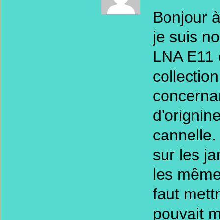
Bonjour à
je suis n
LNA E11 q
collectio
concernan
d'orignin
cannelle.
sur les ja
les mêmes
faut mett
pouvait 