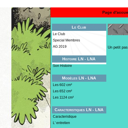
Page d'accue
Le Club
Le Club
Special Membres
AG 2019
Un petit pass
Histoire LN - LNA
Son Histoire
Modèles LN - LNA
Les 602 cm²
Les 652 cm²
Les 1124 cm²
Caracteristiques LN - LNA
Caracteristique
L' entretien