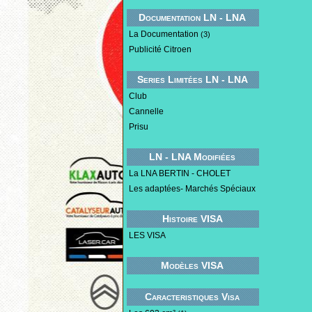
Documentation LN - LNA
La Documentation
(3)
Publicité Citroen
Series Limitées LN - LNA
Club
Cannelle
Prisu
LN - LNA Modifiées
La LNA BERTIN - CHOLET
Les adaptées- Marchés Spéciaux
Histoire VISA
LES VISA
Modèles VISA
Caracteristiques Visa