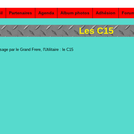
il
Partenaires
Agenda
Album photos
Adhésion
Foru
Les C15
age par le Grand Frere, l'Utilitaire : le C15