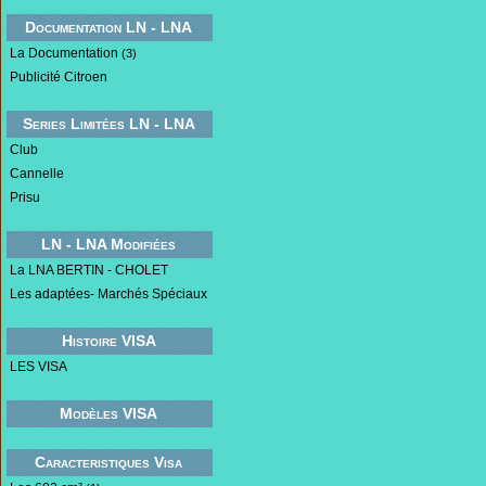
Documentation LN - LNA
La Documentation
(3)
Publicité Citroen
Series Limitées LN - LNA
Club
Cannelle
Prisu
LN - LNA Modifiées
La LNA BERTIN - CHOLET
Les adaptées- Marchés Spéciaux
Histoire VISA
LES VISA
Modèles VISA
Caracteristiques Visa