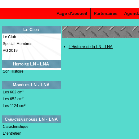
Page d'accueil
Partenaires
Agend
Le Club
Le Club
Special Membres
L'Histoire de la LN - LNA
AG 2019
Histoire LN - LNA
Son Histoire
Modèles LN - LNA
Les 602 cm²
Les 652 cm²
Les 1124 cm²
Caracteristiques LN - LNA
Caracteristique
L' entretien